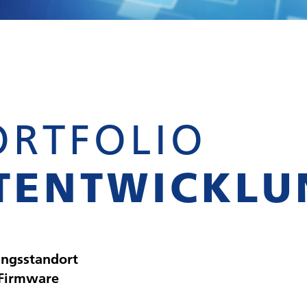
ORTFOLIO
TENTWICKLU
ungsstandort
 Firmware