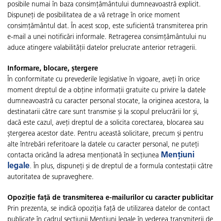
posibile numai în baza consimțământului dumneavoastră explicit.
Dispuneți de posibilitatea de a vă retrage în orice moment
consimțământul dat. În acest scop, este suficientă transmiterea prin
e-mail a unei notificări informale. Retragerea consimțământului nu
aduce atingere valabilității datelor prelucrate anterior retragerii.
Informare, blocare, ștergere
În conformitate cu prevederile legislative în vigoare, aveți în orice
moment dreptul de a obține informații gratuite cu privire la datele
dumneavoastră cu caracter personal stocate, la originea acestora, la
destinatarii către care sunt transmise și la scopul prelucrării lor și,
dacă este cazul, aveți dreptul de a solicita corectarea, blocarea sau
ștergerea acestor date. Pentru această solicitare, precum și pentru
alte întrebări referitoare la datele cu caracter personal, ne puteți
Mențiuni
contacta oricând la adresa menționată în secțiunea
legale
. În plus, dispuneți și de dreptul de a formula contestații către
autoritatea de supraveghere.
Opoziție față de transmiterea e-mailurilor cu caracter publicitar
Prin prezenta, se indică opoziția față de utilizarea datelor de contact
publicate în cadrul secțiunii Mențiuni legale în vederea transmiterii de