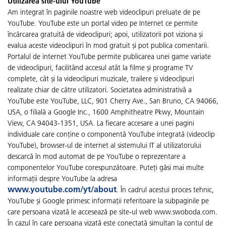
Utilizarea site-ului YouTube
Am integrat în paginile noastre web videoclipuri preluate de pe
YouTube. YouTube este un portal video pe Internet ce permite
încărcarea gratuită de videoclipuri; apoi, utilizatorii pot viziona și
evalua aceste videoclipuri în mod gratuit și pot publica comentarii.
Portalul de internet YouTube permite publicarea unei game variate
de videoclipuri, facilitând accesul atât la filme și programe TV
complete, cât și la videoclipuri muzicale, trailere și videoclipuri
realizate chiar de către utilizatori. Societatea administrativă a
YouTube este YouTube, LLC, 901 Cherry Ave., San Bruno, CA 94066,
USA, o filială a Google Inc., 1600 Amphitheatre Pkwy, Mountain
View, CA 94043-1351, USA. La fiecare accesare a unei pagini
individuale care conține o componentă YouTube integrată (videoclip
YouTube), browser-ul de internet al sistemului IT al utilizatorului
descarcă în mod automat de pe YouTube o reprezentare a
componentelor YouTube corespunzătoare. Puteți găsi mai multe
informații despre YouTube la adresa
www.youtube.com/yt/about
. În cadrul acestui proces tehnic,
YouTube și Google primesc informații referitoare la subpaginile pe
care persoana vizată le accesează pe site-ul web www.swoboda.com.
În cazul în care persoana vizată este conectată simultan la contul de