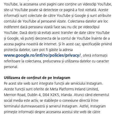
YouTube, la accesarea unei pagini care conține un videoclip YouTube,
site-ul YouTube poate să detecteze ce pagină a fost vizitată. Aceste
informații sunt colectate de către YouTube și Google și sunt atribuite
contului de YouTube al persoanei vizate. Colectarea datelor are loc
indiferent dacă persoana vizată face sau nu clic pe videoclipul
YouTube. Dacă doriți să evitați acest transfer de date către YouTube
și Google, vă puteți deconecta de la contul de YouTube înainte de a
accesa pagina noastră de internet. Și în acest caz, specificațiile privind
protecția datelor, care pot fi găsite la adresa
www.google.ro/intl/ro/policies/privacy/
, oferă informații
referitoare la colectarea, prelucrarea și utilizarea datelor cu caracter
personal.
Utilizarea de conținut de pe Instagram
Pe acest site web sunt integrate funcții ale serviciului Instagram.
Aceste funcții sunt oferite de Meta Platforms Ireland Limited,
Merrion Road, Dublin 4, D04 X2K5, Irlanda. Atunci când elementul
social media este activ, se stabilește o conexiune directă între
terminalul dumneavoastră și serverul Instagram. Astfel, Instagram
primește informații despre accesarea acestui site web de către