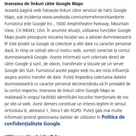
Inserarea de linkuri către Google Maps
Această pagină web folosește linkuri către serviciul de hărți Google
Maps, sub incidența www.swoboda.com/unternehmen/standorte.
Furnizorul este Google Inc., 1600 Amphitheatre Parkway, Mountain
View, CA 94043, USA. În anumite situații, utilizarea funcțiilor Google
Maps poate presupune stocarea locației sau a adresei dumneavoastră
IP. Este posibil ca Google să colecteze și alte date cu caracter personal
dacă, în timp ce vizitați site-ul nostru web, sunteți conectat la contul
dumneavoastră Google. Aceste informații sunt colectate direct de
către Google și sunt, de obicei, transferate și stocate pe un server
Google din SUA. Furnizorul aceste pagini web nu are nicio influență
asupra acestui transfer de date. Puteți împiedica colectarea datelor
dumneavoastră cu caracter personal deconectându-vă în prealabil de
la contul respectiv. Inserarea de linkuri către Google Maps se
realizează în scopul facilității identificării locurilor menționate de noi
pe site-ul web. Acest demers constituie un interes legitim în sensul
Articolului 6, alineatul 1, litera f din RGPD. Puteți găsi mai multe
Politica de
informații privind gestionarea datelor de utilizator în
confidențialitate Google
.