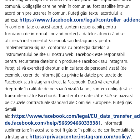
comună. Obligațiile care ne revin în comun au fost stabilite într-un
acord prin prelucrarea în comun. Puteți găsi textul acordului la
https://www.facebook.com/legal/controller_adde
adresa:
În conformitate cu acest acord, suntem responsabili pentru
furnizarea de informații privind protecția datelor atunci când se
utilizează instrumentul Facebook sau Instagram și pentru
implementarea sigură, conformă cu protecția datelor, a
instrumentului pe site-ul nostru web. Facebook este responsabil
pentru securitatea datelor din produsele Facebook sau Instagram.
Puteți să vă exercitați drepturile în calitate de persoană vizată (de
exemplu, cereri de informații) cu privire la datele prelucrate de
Facebook sau Instagram direct la Facebook. Dacă vă exercitați
drepturile în calitate de persoană vizată la noi, suntem obligați să le
transmitem către Facebook. Transferul de date către SUA se bazează
pe clauzele contractuale standard ale Comisiei Europene. Puteți găsi
detalii
https://www.facebook.com/legal/EU_data_transfer_
aici:
de.facebook.com/help/566994660333381
. Informații
suplimentare în acest sens pot fi găsite în politica de confidențialitate
https://privacycenter.instagram.com/policy/
a Instagram:
.