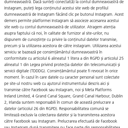
dumneavoastră. Dacă sunteți conectat(ă) la contul dumneavoastră de
Instagram, puteți lega conținutul acestui site web de profilul
dumneavoastră de Instagram făcând clic pe butonul Instagram. Acest
demers permite platformei Instagram să asocieze accesarea acestui
site web cu contul dumneavoastră de utilizator. Atragem atenția
asupra faptului că noi, în calitate de furnizor al site-urilor, nu
dispunem de cunoștințe cu privire la conținutul datelor transmise,
precum și la utilizarea acestora de către instagram. Utilizarea acestui
serviciu se bazează pe consimțământul dumneavoastră în
conformitate cu articolul 6 alineatul 1 litera a din RGPD și articolul 25
alineatul 1 din Legea privind protecția datelor din telecomunicații și
servicii digitale (TDDDG). Consimțământul poate fi revocat în orice
moment. În cazul în care datele cu caracter personal sunt colectate
pe site-ul nostru web cu ajutorul instrumentului descris aici și
transmise către Facebook sau Instagram, noi și Meta Platforms
Ireland Limited, 4 Grand Canal Square, Grand Canal Harbour, Dublin
2, Irlanda suntem responsabili în comun de această prelucrare a
datelor (articolul 26 din RGPD). Responsabilitatea comună se
limitează exclusiv la colectarea datelor și la transmiterea acestora
către Facebook sau Instagram. Prelucrarea efectuată de Facebook
sau Instagram după transmitere nu face parte din responsabilitatea