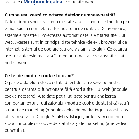
Mențiuni legalea
secțiunea
acestui site web.
Cum se realizează colectarea datelor dumneavoastră?
Datele dumneavoastră sunt colectate atunci când ni le trimiteți prin
e-mail sau la completarea formularului de contact. De asemenea,
sistemele noastre IT colectează automat date la vizitarea site-ului
web. Acestea sunt în principal date tehnice (de ex., browser-ul de
internet, sistemul de operare sau ora vizitării site-ului). Colectarea
acestor date este realizată în mod automat la accesarea site-ului
nostru web.
Ce fel de module cookie folosim?
O parte a datelor este colectată direct de către serverul nostru,
pentru a garanta o funcționare fără erori a site-ului web (module
cookie necesare). Alte date pot fi utilizate pentru analizarea
comportamentului utilizatorului (module cookie de statistică) sau în
scopuri de marketing (module cookie de marketing). În acest sens,
utilizăm serviciile Google Analytics. Mai jos, puteți să vă opuneți
stocării modulelor cookie de statistică și de marketing (a se vedea
punctul 3).