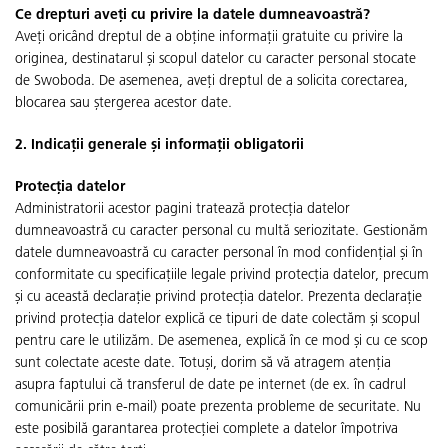
Ce drepturi aveți cu privire la datele dumneavoastră?
Aveți oricând dreptul de a obține informații gratuite cu privire la
originea, destinatarul și scopul datelor cu caracter personal stocate
de Swoboda. De asemenea, aveți dreptul de a solicita corectarea,
blocarea sau ștergerea acestor date.
2. Indicații generale și informații obligatorii
Protecția datelor
Administratorii acestor pagini tratează protecția datelor
dumneavoastră cu caracter personal cu multă seriozitate. Gestionăm
datele dumneavoastră cu caracter personal în mod confidențial și în
conformitate cu specificațiile legale privind protecția datelor, precum
și cu această declarație privind protecția datelor. Prezenta declarație
privind protecția datelor explică ce tipuri de date colectăm și scopul
pentru care le utilizăm. De asemenea, explică în ce mod și cu ce scop
sunt colectate aceste date. Totuși, dorim să vă atragem atenția
asupra faptului că transferul de date pe internet (de ex. în cadrul
comunicării prin e-mail) poate prezenta probleme de securitate. Nu
este posibilă garantarea protecției complete a datelor împotriva