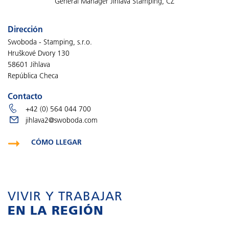
General Manager Jihlava Stamping, CZ
Dirección
Swoboda - Stamping, s.r.o.
Hruškové Dvory 130
58601 Jihlava
República Checa
Contacto
+42 (0) 564 044 700
jihlava2@swoboda.com
CÓMO LLEGAR
VIVIR Y TRABAJAR
EN LA REGIÓN