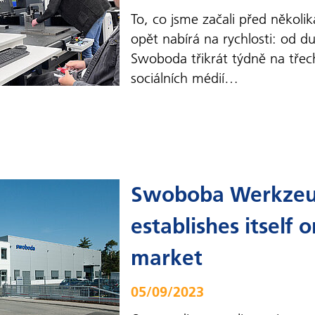
To, co jsme začali před několik
opět nabírá na rychlosti: od d
Swoboda třikrát týdně na třec
sociálních médií…
Swoboba Werkze
establishes itself 
market
05/09/2023