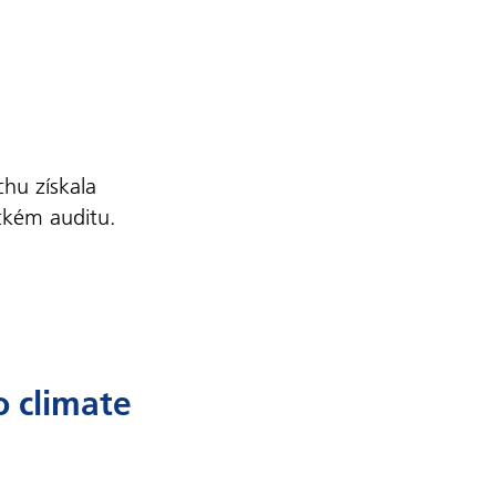
hu získala
ickém auditu.
o climate