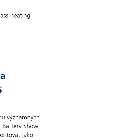
ass heating
 a
5
vou významných
a Battery Show
entovat jako