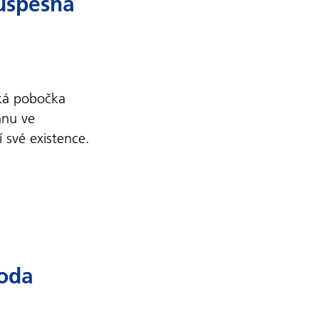
úspěšná
ská pobočka
anu ve
 své existence.
boda