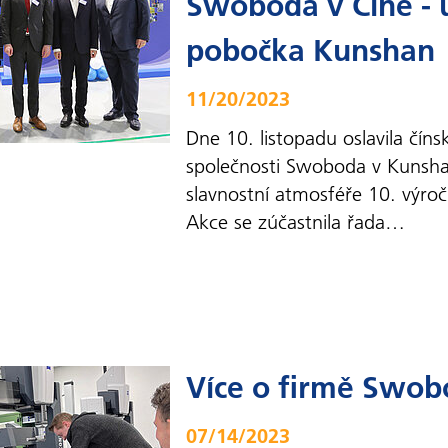
Swoboda v Číně - 
pobočka Kunshan
11/20/2023
Dne 10. listopadu oslavila čín
společnosti Swoboda v Kunsh
slavnostní atmosféře 10. výročí
Akce se zúčastnila řada…
Více o firmě Swo
07/14/2023