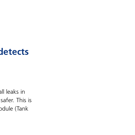
etects
l leaks in
afer. This is
odule (Tank