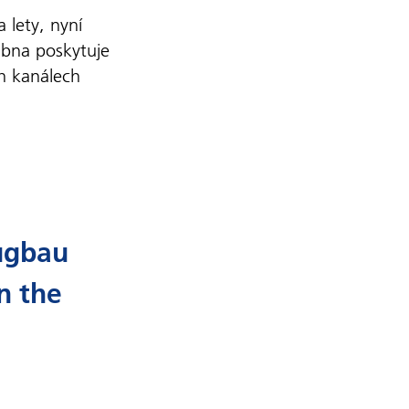
a lety, nyní
ubna poskytuje
h kanálech
ugbau
on the