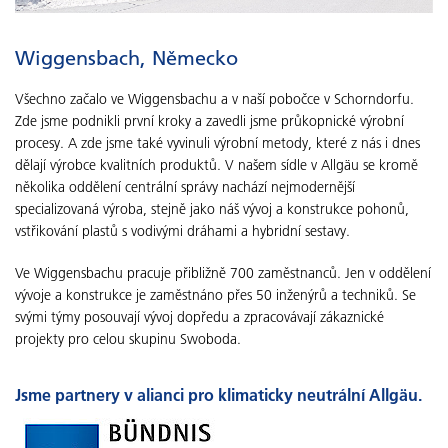
Wiggensbach, Německo
Všechno začalo ve Wiggensbachu a v naší pobočce v Schorndorfu.
Zde jsme podnikli první kroky a zavedli jsme průkopnické výrobní
procesy. A zde jsme také vyvinuli výrobní metody, které z nás i dnes
dělají výrobce kvalitních produktů. V našem sídle v Allgäu se kromě
několika oddělení centrální správy nachází nejmodernější
specializovaná výroba, stejně jako náš vývoj a konstrukce pohonů,
vstřikování plastů s vodivými dráhami a hybridní sestavy.
Ve Wiggensbachu pracuje přibližně 700 zaměstnanců. Jen v oddělení
vývoje a konstrukce je zaměstnáno přes 50 inženýrů a techniků. Se
svými týmy posouvají vývoj dopředu a zpracovávají zákaznické
projekty pro celou skupinu Swoboda.
Jsme partnery v alianci pro klimaticky neutrální Allgäu.