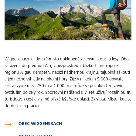
Wiggensbach je idylické místo obklopené zelenými kopci a lesy. Obec
zasazená do předhůří Alp, v bezprostřední blízkosti metropole
regionu Allgäu Kempten, nabízí nádhernou krajinu, tajuplná zákoutí
a jedinečné výhledy na okolní hory. Žije v ní kolem 5 000 obyvatel,
leží ve výšce mezi 750 m a 1 000 m a může se pochlubit zdravým
ovzduším po celý rok. Sportovní nadšenci si v létě užívají rozsáhlou síť
turistických cest a v zimě blízké lyžařské oblasti. Zkrátka: Místo, kde se
dobře žije a pracuje.
OBEC WIGGENSBACH