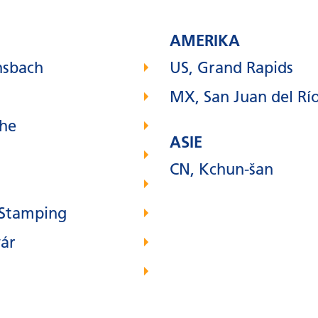
AMERIKA
nsbach
US, Grand Rapids
MX, San Juan del Rí
uhe
ASIE
CN, Kchun-šan
 Stamping
ár