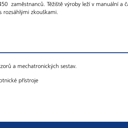
50 zaměstnanců. Těžiště výroby leží v manuální a 
 s rozsáhlými zkouškami.
zorů a mechatronických sestav.
nické přístroje