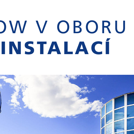
OW V OBORU
INSTALACÍ