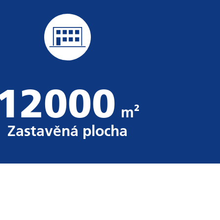
12000
m²
Zastavěná plocha