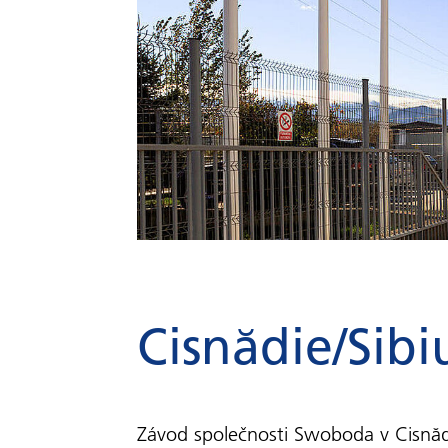
Cisnădie/Sib
Závod společnosti Swoboda v Cisnăd